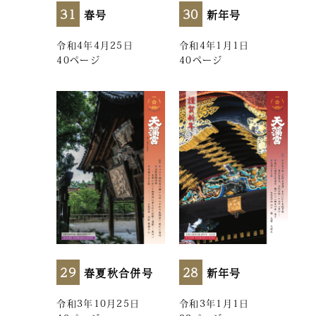
30
31
新年号
春号
令和4年1月1日
令和4年4月25日
40ページ
40ページ
29
28
春夏秋合併号
新年号
令和3年10月25日
令和3年1月1日