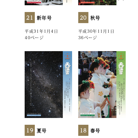
21
20
新年号
秋号
平成31年1月4日
平成30年11月1日
40ページ
36ページ
19
18
夏号
春号