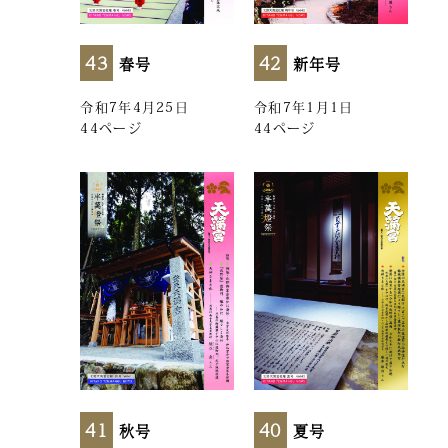
43
42
春号
新年号
令和7年4月25日
令和7年1月1日
44ページ
44ページ
41
40
秋号
夏号