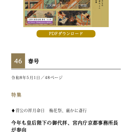
PDFダウンロード
46
春号
令和8年5月1日／48ページ
特集
♦菅公の祥月命日 梅花祭、厳かに斎行
今年も皇后陛下の御代拝、宮内庁京都事務所長
が参向