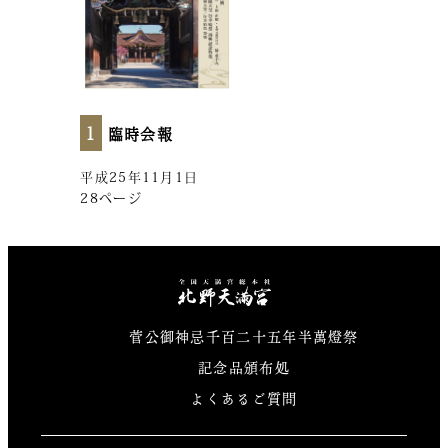
1
臨時会報
平成25年11月1日
28ページ
北野天満宮
菅公御神忌千百二十五年半萬燈祭
記念品頒布処
よくあるご質問