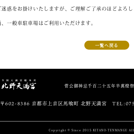
ご迷惑をお掛けいたしますが、ご理解ご了承のほどよろし
尚、一般車駐車場はご利用いただけます。
一覧へ戻る
北野天満宮
菅公御神忌千百二十五年半萬燈
〒602-8386 京都市上京区馬喰町 北野天満宮
TEL:075
Copyright © Since 2015 KITANO-TENMANGU All 