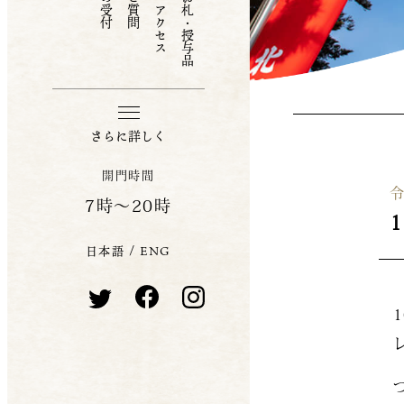
お守り・お札・授与品
さらに詳しく
開門時間
令
7時〜20時
日本語
/
ENG