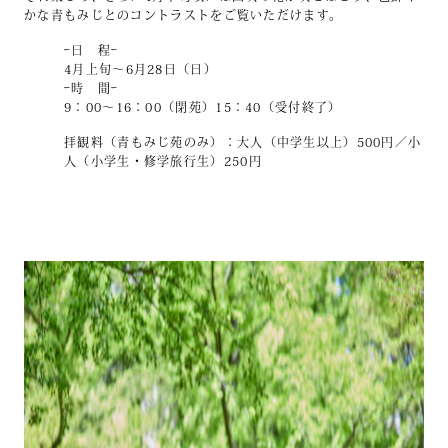
かな青もみじとのコントラストをご覧いただけます。
ｰ日 程ｰ
4月上旬～6月28日（日）
ｰ時 間ｰ
9：00～16：00（閉苑）15：40（受付終了）
拝観料（青もみじ苑のみ）：大人（中学生以上）500円／小
人（小学生・修学旅行生）250円