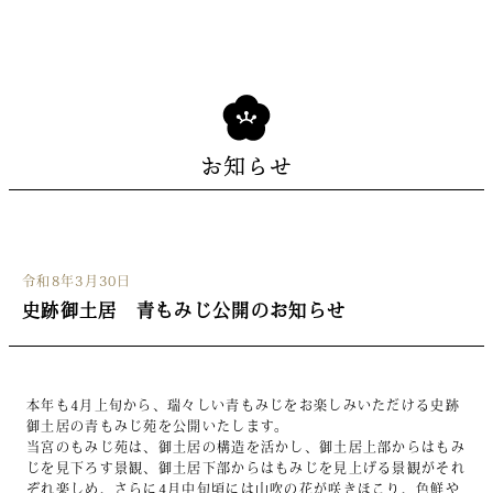
お知らせ
令和8年3月30日
史跡御土居 青もみじ公開のお知らせ
本年も4月上旬から、瑞々しい青もみじをお楽しみいただける史跡
御土居の青もみじ苑を公開いたします。
当宮のもみじ苑は、御土居の構造を活かし、御土居上部からはもみ
じを見下ろす景観、御土居下部からはもみじを見上げる景観がそれ
ぞれ楽しめ、さらに4月中旬頃には山吹の花が咲きほこり、色鮮や