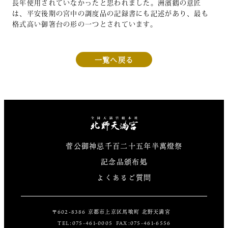
長年使用されていなかったと思われました。洲濱鶴の意匠
は、平安後期の宮中の調度品の記録書にも記述があり、最も
格式高い御箸台の形の一つとされています。
一覧へ戻る
北野天満宮
菅公御神忌千百二十五年半萬燈祭
記念品頒布処
よくあるご質問
〒602-8386 京都市上京区馬喰町 北野天満宮
TEL:075-461-0005 FAX:075-461-6556