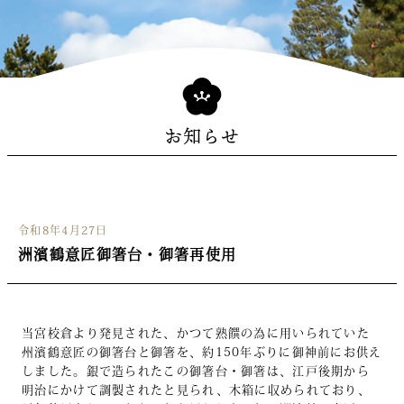
お知らせ
令和8年4月27日
洲濱鶴意匠御箸台・御箸再使用
当宮校倉より発見された、かつて熟饌の為に用いられていた
州濱鶴意匠の御箸台と御箸を、約150年ぶりに御神前にお供え
しました。銀で造られたこの御箸台・御箸は、江戸後期から
明治にかけて調製されたと見られ、木箱に収められており、