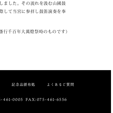
しました。その流れを汲む山國鼓
際して当宮に参拝し鼓笛演奏を奉
年斎行千百年大萬燈祭時のものです）
祭
記念品頒布処
よくあるご質問
-461-0005 FAX:075-461-6556