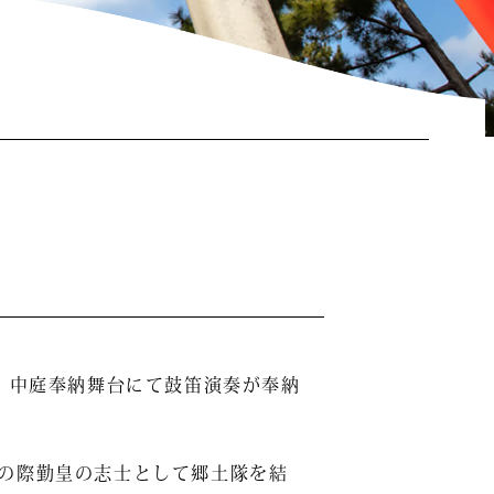
、中庭奉納舞台にて鼓笛演奏が奉納
の際勤皇の志士として郷土隊を結