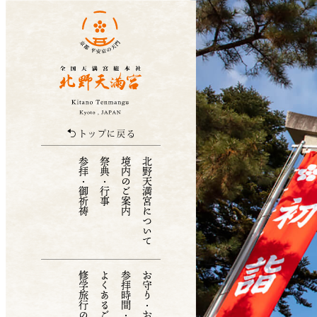
北野天満宮
トップに戻る
参拝・御祈祷
祭典・行事
境内のご案内
北野天満宮について
修学旅行の受付
よくあるご質問
参拝時間・アクセス