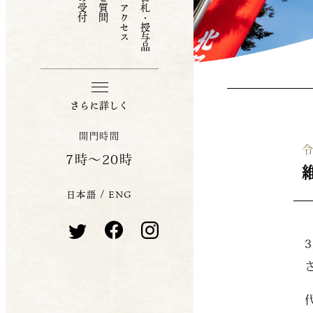
お守り・お札・授与品
さらに詳しく
開門時間
令
7時〜20時
日本語
/
ENG