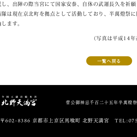
成し、出陣の際当宮にて国家安泰、自体の武運長久を祈願
笛隊は現在京北町を拠点として活動しており、半萬燈祭に
納します。
（写真は平成14
一覧へ戻る
北野天満宮
菅公御神忌千百二十五年半萬燈
〒602-8386 京都市上京区馬喰町 北野天満宮
TEL:075