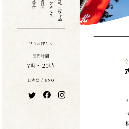
お守り・お札・授与品
さらに詳しく
開門時間
令
7時〜20時
日本語
/
ENG