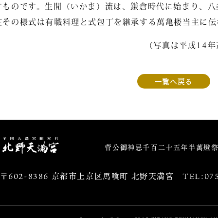
すものです。生間（いかま）流は、鎌倉時代に始まり、八
在その様式は有職料理と式包丁を継承する萬亀楼当主に伝
（写真は平成14
一覧へ戻る
北野天満宮
菅公御神忌千百二十五年半萬燈
〒602-8386 京都市上京区馬喰町 北野天満宮
TEL:075