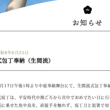
お知らせ
和8年6月25日
式包丁奉納（生間流）
3月17日午後1時より中庭奉納舞台にて、生間流式包丁奉
式庖丁は、平安時代中期ごろから宮中でおめでたい日に行
板に乗せた魚や鳥を、直接手を触れず、庖丁刀と俎箸で切