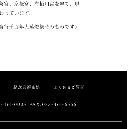
条宮、京極宮、有栖川宮を経て、現
わっています。
年斎行千百年大萬燈祭時のものです）
祭
記念品頒布処
よくあるご質問
-461-0005 FAX:075-461-6556