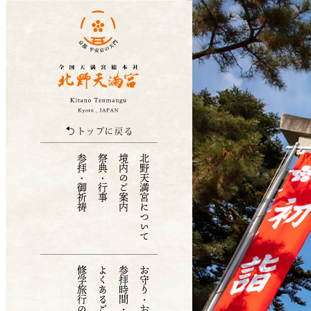
北野天満宮
トップに戻る
参拝・御祈祷
祭典・行事
境内のご案内
北野天満宮について
修学旅行の受付
よくあるご質問
参拝時間・アクセス